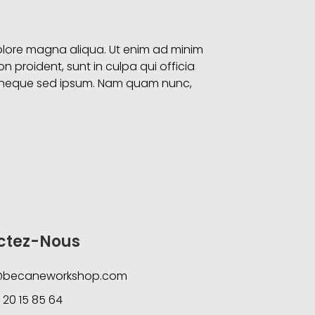
dolore magna aliqua. Ut enim ad minim
n proident, sunt in culpa qui officia
em neque sed ipsum. Nam quam nunc,
ctez-Nous
@becaneworkshop.com
 20 15 85 64